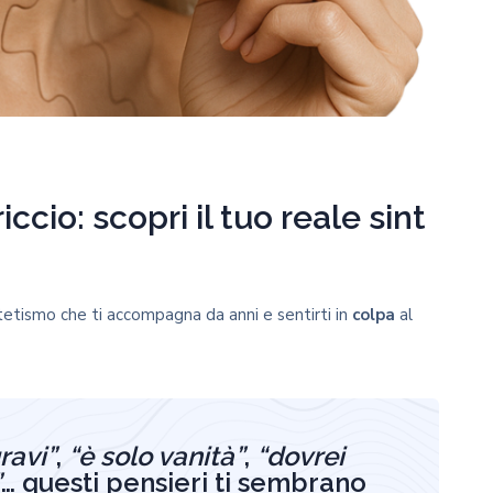
cio: scopri il tuo reale sint
stetismo che ti accompagna da anni e sentirti in
colpa
al
ravi”
,
“è solo vanità”
,
“dovrei
”
… questi pensieri ti sembrano