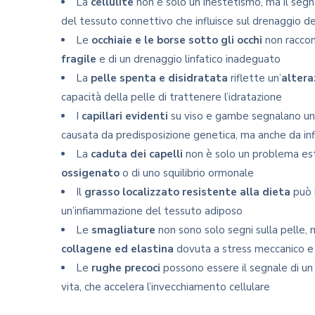
La
cellulite
non è solo un inestetismo, ma il segn
del tessuto connettivo che influisce sul drenaggio dei
Le
occhiaie e le borse sotto gli occhi
non raccon
fragile
e di un drenaggio linfatico inadeguato
La
pelle spenta e disidratata
riflette un’
altera
capacità della pelle di trattenere l’idratazione
I
capillari evidenti
su viso e gambe segnalano u
causata da predisposizione genetica, ma anche da in
La
caduta dei capelli
non è solo un problema est
ossigenato
o di uno squilibrio ormonale
Il
grasso localizzato resistente alla dieta
può i
un’infiammazione del tessuto adiposo
Le
smagliature
non sono solo segni sulla pelle,
collagene ed elastina
dovuta a stress meccanico e
Le
rughe precoci
possono essere il segnale di u
vita, che accelera l’invecchiamento cellulare