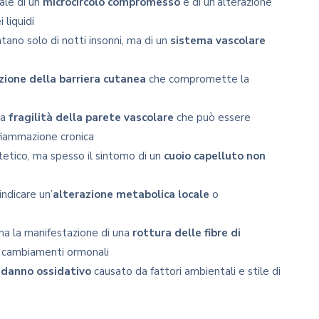
ale di un
microcircolo compromesso
e di un’alterazione
 liquidi
tano solo di notti insonni, ma di un
sistema vascolare
zione della barriera cutanea
che compromette la
na
fragilità della parete vascolare
che può essere
fiammazione cronica
etico, ma spesso il sintomo di un
cuoio capelluto non
ndicare un’
alterazione metabolica locale
o
 ma la manifestazione di una
rottura delle fibre di
 cambiamenti ormonali
n
danno ossidativo
causato da fattori ambientali e stile di