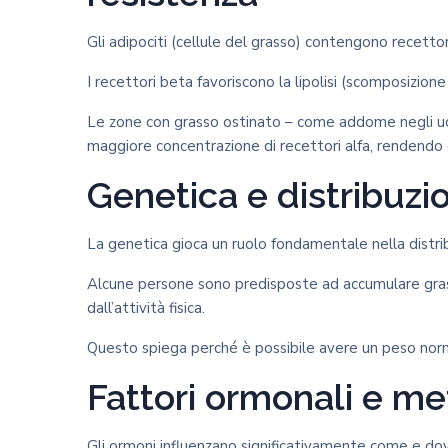
Gli adipociti (cellule del grasso) contengono recettor
I recettori beta favoriscono la lipolisi (scomposizione 
Le zone con grasso ostinato – come addome negli uo
maggiore concentrazione di recettori alfa, rendendo q
Genetica e distribuzi
La genetica gioca un ruolo fondamentale nella distri
Alcune persone sono predisposte ad accumulare gras
dall’attività fisica.
Questo spiega perché è possibile avere un peso norma
Fattori ormonali e me
Gli ormoni influenzano significativamente come e dov