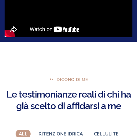
DICONO DI ME
Le
testimonianze
reali
di
chi
ha
già
scelto
di
affidarsi
a
me
ALL
RITENZIONE IDRICA
CELLULITE